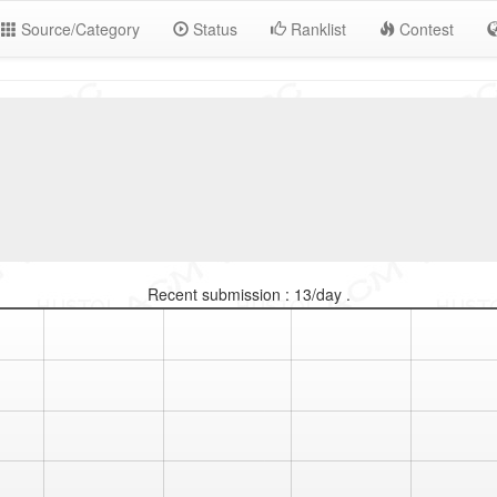
Source/Category
Status
Ranklist
Contest
Recent submission : 13/day .