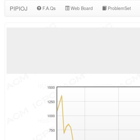
PIPIOJ
F.A.Qs
Web Board
ProblemSet
1500
1250
1000
750