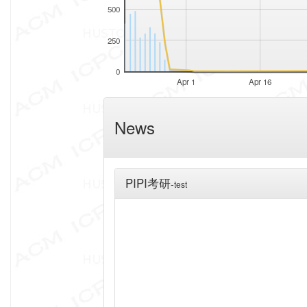
500
250
0
Apr 1
Apr 16
News
PIPI考研
-
test