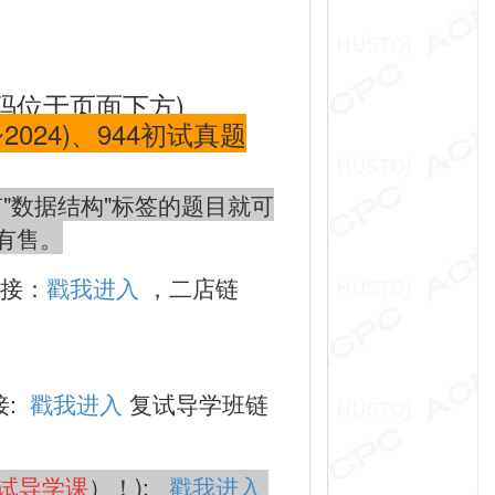
码位于页面下方)
2024)、944初试真题
有"数据结构"标签的题目就可
有售。
链接：
戳我进入
，二店链
接:
戳我进入
复试导学班链
试导学课
）！):
戳我进入