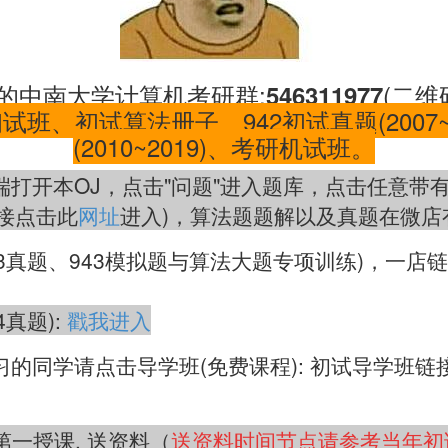
的中南大学计算机考研群:
(二维
546311977
初试班、初试算法册子、942初试真题(2007~
(2010~2019)、考研机试班。
端打开本OJ，点击"问题"进入题库，点击任意带
接点击此
网址
进入)，算法题题解以及真题在微店
943真题、943模拟题与算法大题专项训练)，一店
4真题):
戳我进入
习的同学请点击导学班(免费课程):
初试导学班链
业第一授课, 送资料（
送资料时间节点请参考当年初