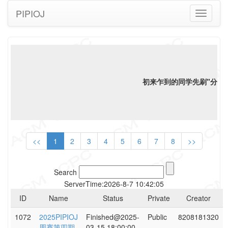
PIPIOJ
Toggle
navigati
初来乍到的同学先刷"分类"
<<
1
2
3
4
5
6
7
8
>>
Search
ServerTime:
2026-8-7 10:42:05
ID
Name
Status
Private
Creator
1072
2025PIPIOJ
Finished@2025-
Public
8208181320
周赛第四期
03-15 18:00:00