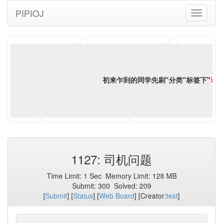
PIPIOJ
Toggle
navigati
初来乍到的同学先刷"分类"标签下"
语言
1127: 司机问题
Time Limit:
1 Sec
Memory Limit:
128 MB
Submit:
300
Solved:
209
[
Submit
] [
Status
] [
Web Board
] [Creator:
test
]