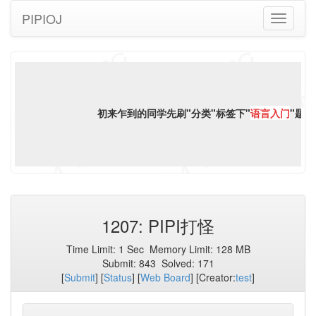
PIPIOJ
Toggle
navigati
初来乍到的同学先刷"分类"标签下"
语言入门
"题，
1207: PIPI打怪
Time Limit:
1 Sec
Memory Limit:
128 MB
Submit:
843
Solved:
171
[
Submit
] [
Status
] [
Web Board
] [Creator:
test
]