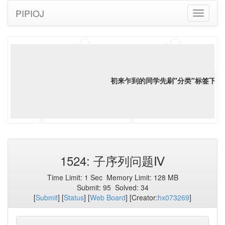
PIPIOJ
Toggle
navigati
初来乍到的同学先刷"分类"标签下"
语
1524: 子序列问题Ⅳ
Time Limit:
1 Sec
Memory Limit:
128 MB
Submit:
95
Solved:
34
[
Submit
] [
Status
] [
Web Board
] [Creator:
hx073269
]