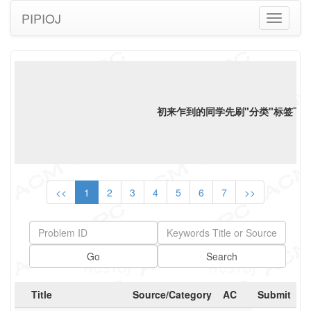
PIPIOJ
Toggle
navigati
初来乍到的同学先刷"分类"标签下"
<<
1
2
3
4
5
6
7
>>
Go
Search
Title
Source/Category
AC
Submit