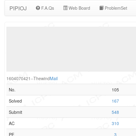
PIPIOJ
F.A.Qs
Web Board
ProblemSet
1604070421--Thewind
Mail
No.
105
Solved
167
Submit
548
AC
310
PE
3