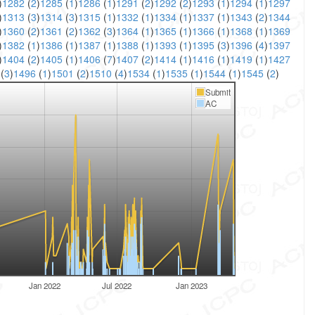
)
1282
(
2
)
1285
(
1
)
1286
(
1
)
1291
(
2
)
1292
(
2
)
1293
(
1
)
1294
(
1
)
1297
)
1313
(
3
)
1314
(
3
)
1315
(
1
)
1332
(
1
)
1334
(
1
)
1337
(
1
)
1343
(
2
)
1344
)
1360
(
2
)
1361
(
2
)
1362
(
3
)
1364
(
1
)
1365
(
1
)
1366
(
1
)
1368
(
1
)
1369
)
1382
(
1
)
1386
(
1
)
1387
(
1
)
1388
(
1
)
1393
(
1
)
1395
(
3
)
1396
(
4
)
1397
)
1404
(
2
)
1405
(
1
)
1406
(
7
)
1407
(
2
)
1414
(
1
)
1416
(
1
)
1419
(
1
)
1427
4
(
3
)
1496
(
1
)
1501
(
2
)
1510
(
4
)
1534
(
1
)
1535
(
1
)
1544
(
1
)
1545
(
2
)
Submit
AC
Jan 2022
Jul 2022
Jan 2023