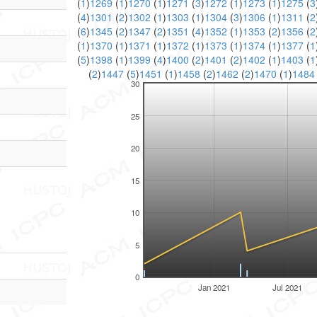
(
1
)
1269
(
1
)
1270
(
1
)
1271
(
3
)
1272
(
1
)
1273
(
1
)
1275
(
3
(
4
)
1301
(
2
)
1302
(
1
)
1303
(
1
)
1304
(
3
)
1306
(
1
)
1311
(
2
(
6
)
1345
(
2
)
1347
(
2
)
1351
(
4
)
1352
(
1
)
1353
(
2
)
1356
(
2
(
1
)
1370
(
1
)
1371
(
1
)
1372
(
1
)
1373
(
1
)
1374
(
1
)
1377
(
1
(
5
)
1398
(
1
)
1399
(
4
)
1400
(
2
)
1401
(
2
)
1402
(
1
)
1403
(
1
(
2
)
1447
(
5
)
1451
(
1
)
1458
(
2
)
1462
(
2
)
1470
(
1
)
148
30
25
20
15
10
5
0
Jan 2021
Jul 2021