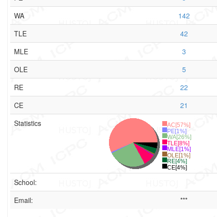
WA
142
TLE
42
MLE
3
OLE
5
RE
22
CE
21
Statistics
AC[57%]
PE[1%]
WA[26%]
TLE[8%]
MLE[1%]
OLE[1%]
RE[4%]
CE[4%]
School:
Email:
***