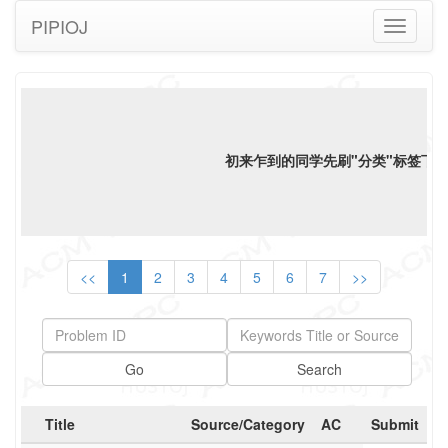
PIPIOJ
Toggle
navigati
初来乍到的同学先刷"分类"标签下"
语
<<
1
2
3
4
5
6
7
>>
Go
Search
Title
Source/Category
AC
Submit