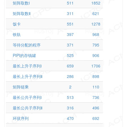
矩阵取数Ⅰ
511
1852
矩阵取数Ⅱ
311
621
饭卡
551
1278
铁轨
397
968
等待分配的程序
371
795
PIPI的存钱罐
525
906
最长上升子序列Ⅰ
659
1706
最长上升子序列Ⅱ
286
898
矩阵链乘
2
110
最长公共子序列Ⅰ
513
736
最长公共子序列Ⅱ
316
496
环状序列
470
692